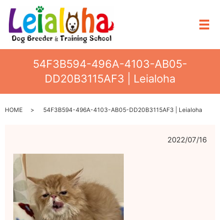
メ
54F3B594-496A-4103-AB05-
DD20B3115AF3 | Leialoha
HOME
54F3B594-496A-4103-AB05-DD20B3115AF3 | Leialoha
2022/07/16