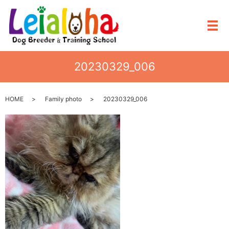
メ
20230329_006
HOME
Family photo
20230329_006