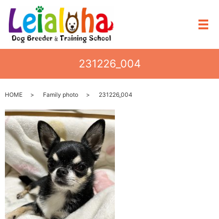
メ
231226_004
HOME
Family photo
231226_004