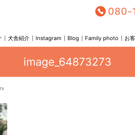
080-
介
犬舎紹介
Instagram
Blog
Family photo
お
image_64873273
73