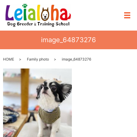
メ
image_64873276
HOME
Family photo
image_64873276