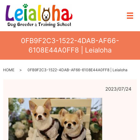
メ
0FB9F2C3-1522-4DAB-AF66-
6108E44A0FF8 | Leialoha
HOME
0FB9F2C3-1522-4DAB-AF66-6108E44A0FF8 | Leialoha
2023/07/24