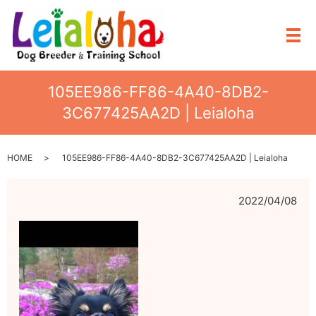
メ
105EE986-FF86-4A40-8DB2-
3C677425AA2D | Leialoha
HOME
105EE986-FF86-4A40-8DB2-3C677425AA2D | Leialoha
2022/04/08