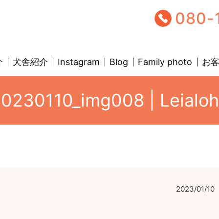
080-
介
犬舎紹介
Instagram
Blog
Family photo
お
0230110_img008 | Leialo
2023/01/10