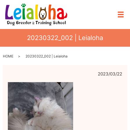
メ
20230322_002 | Leialoha
HOME
20230322_002 | Leialoha
2023/03/22