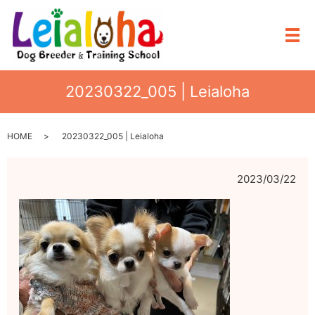
メ
20230322_005 | Leialoha
HOME
20230322_005 | Leialoha
2023/03/22