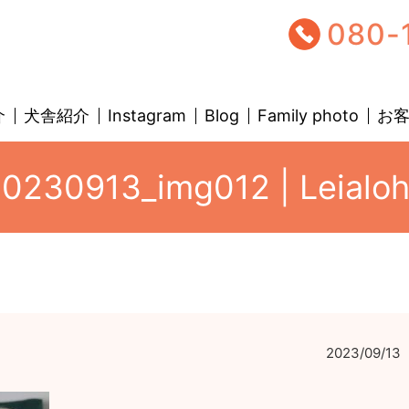
080-
介
犬舎紹介
Instagram
Blog
Family photo
お
0230913_img012 | Leialo
2023/09/13