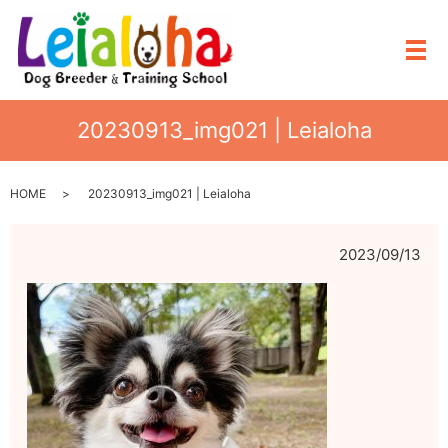
メ
20230913_img021 | Leialoha
HOME
20230913_img021 | Leialoha
2023/09/13