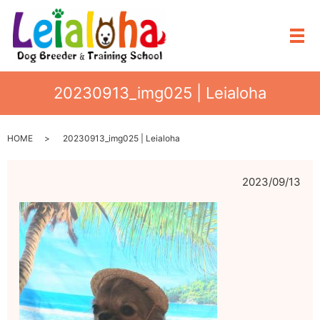
メ
20230913_img025 | Leialoha
HOME
20230913_img025 | Leialoha
2023/09/13