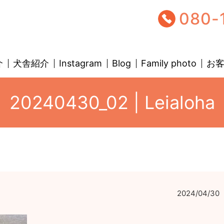
080-
介
犬舎紹介
Instagram
Blog
Family photo
お
20240430_02 | Leialoha
2024/04/30