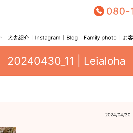
080-
介
犬舎紹介
Instagram
Blog
Family photo
お
20240430_11 | Leialoha
2024/04/30