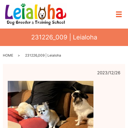
メ
231226_009 | Leialoha
HOME
231226_009 | Leialoha
2023/12/26