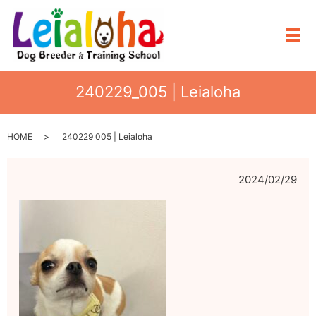
メ
240229_005 | Leialoha
HOME
240229_005 | Leialoha
2024/02/29