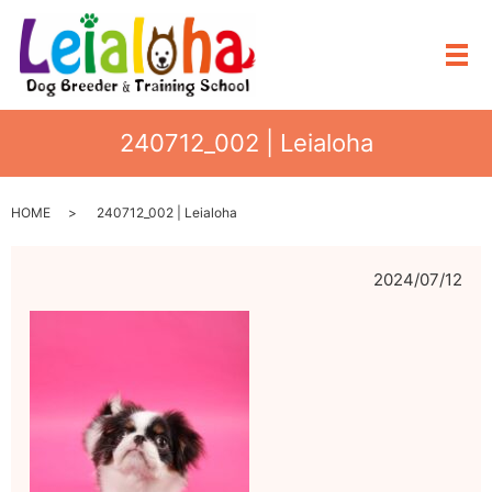
メ
240712_002 | Leialoha
HOME
240712_002 | Leialoha
2024/07/12