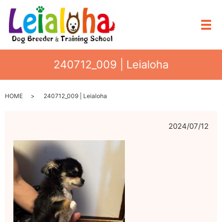
メ
240712_009 | Leialoha
HOME
240712_009 | Leialoha
2024/07/12