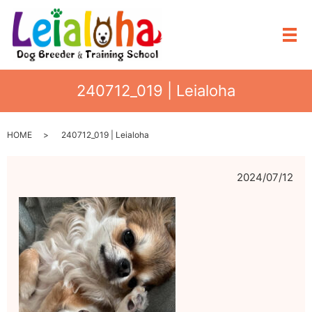
メ
240712_019 | Leialoha
HOME
240712_019 | Leialoha
2024/07/12