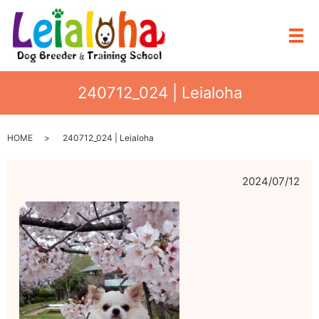
メ
240712_024 | Leialoha
HOME
240712_024 | Leialoha
2024/07/12