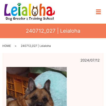
メ
240712_027 | Leialoha
HOME
240712_027 | Leialoha
2024/07/12