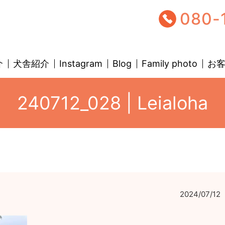
080-
介
犬舎紹介
Instagram
Blog
Family photo
お
240712_028 | Leialoha
2024/07/12