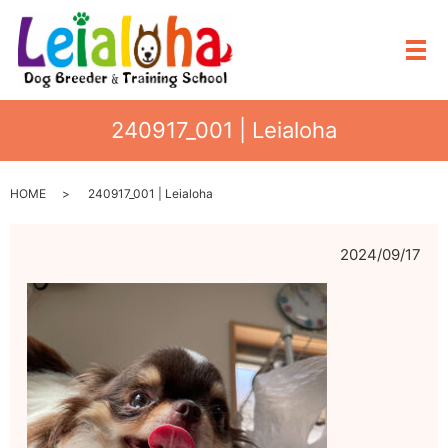
メ
240917_001 | Leialoha
HOME
240917_001 | Leialoha
2024/09/17