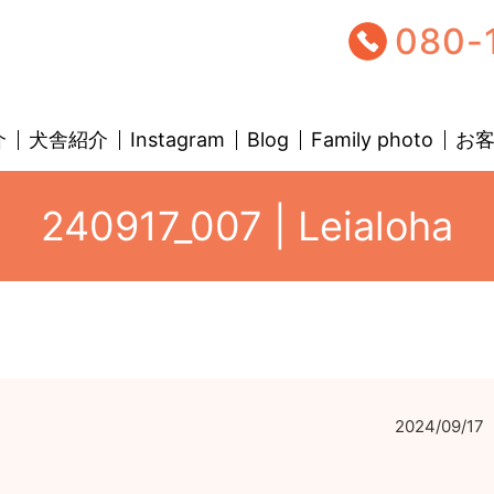
080-
介
犬舎紹介
Instagram
Blog
Family photo
お
240917_007 | Leialoha
2024/09/17