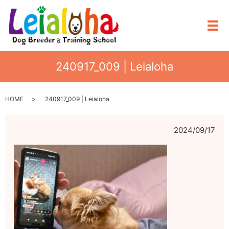
メ
240917_009 | Leialoha
HOME
240917_009 | Leialoha
2024/09/17