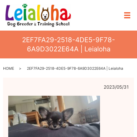
メ
2EF7FA29-2518-4DE5-9F78-
6A9D3022E64A | Leialoha
HOME
2EF7FA29-2518-4DE5-9F78-6A9D3022E64A | Leialoha
2023/05/31