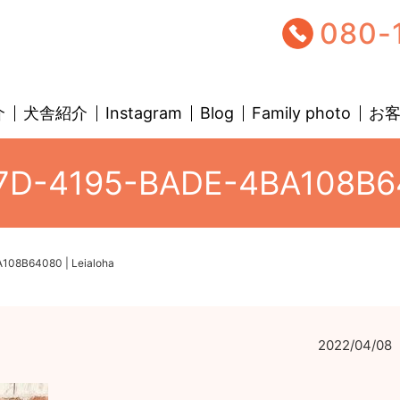
080-
介
犬舎紹介
Instagram
Blog
Family photo
お
D-4195-BADE-4BA108B640
08B64080 | Leialoha
2022/04/08