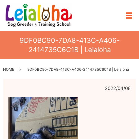
メ
9DF0BC90-7DA8-413C-A406-
2414735C6C1B | Leialoha
HOME
9DF0BC90-7DA8-413C-A406-2414735C6C1B | Leialoha
2022/04/08