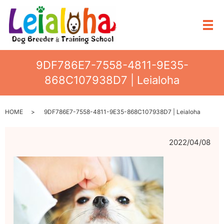
メ
9DF786E7-7558-4811-9E35-
868C107938D7 | Leialoha
HOME
9DF786E7-7558-4811-9E35-868C107938D7 | Leialoha
2022/04/08