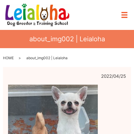
メ
about_img002 | Leialoha
HOME
about_img002 | Leialoha
2022/04/25