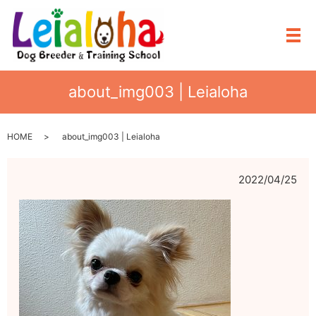
メ
about_img003 | Leialoha
HOME
about_img003 | Leialoha
2022/04/25