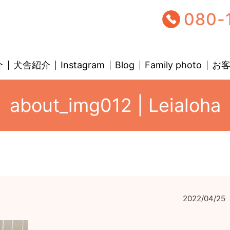
080-
介
犬舎紹介
Instagram
Blog
Family photo
お
about_img012 | Leialoha
2022/04/25