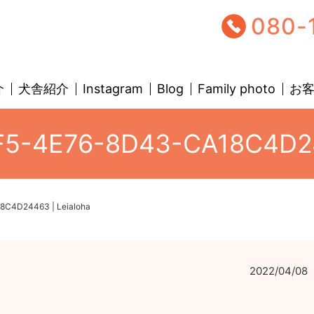
080-
介
犬舎紹介
Instagram
Blog
Family photo
お
5-4E76-8D43-CA18C4D244
C4D24463 | Leialoha
2022/04/08