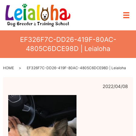
メ
EF326F7C-DD26-419F-80AC-
4805C6DCE98D | Leialoha
HOME
EF326F7C-DD26-419F-80AC-4805C6DCE98D | Leialoha
2022/04/08