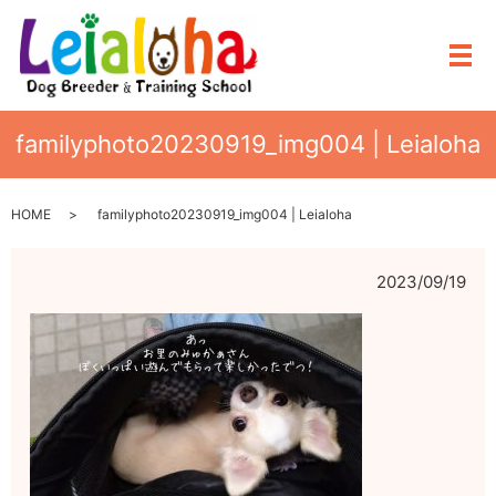
メ
familyphoto20230919_img004 | Leialoha
HOME
familyphoto20230919_img004 | Leialoha
2023/09/19