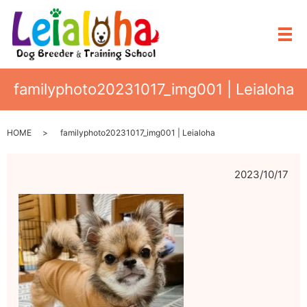
メ
familyphoto20231017_img001 | Leialoha
HOME
familyphoto20231017_img001 | Leialoha
2023/10/17