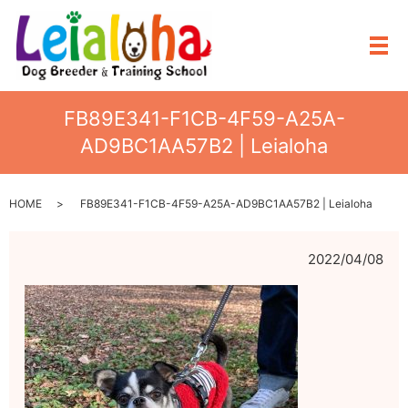
メ
FB89E341-F1CB-4F59-A25A-
AD9BC1AA57B2 | Leialoha
HOME
FB89E341-F1CB-4F59-A25A-AD9BC1AA57B2 | Leialoha
2022/04/08